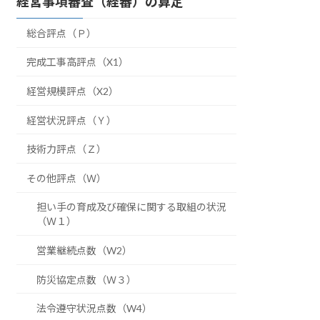
経営事項審査（経審）の算定
総合評点（Ｐ）
完成工事高評点（X1）
経営規模評点（X2）
経営状況評点（Ｙ）
技術力評点（Ｚ）
その他評点（Ｗ）
担い手の育成及び確保に関する取組の状況
（Ｗ１）
営業継続点数（W2）
防災協定点数（Ｗ３）
法令遵守状況点数（W4）