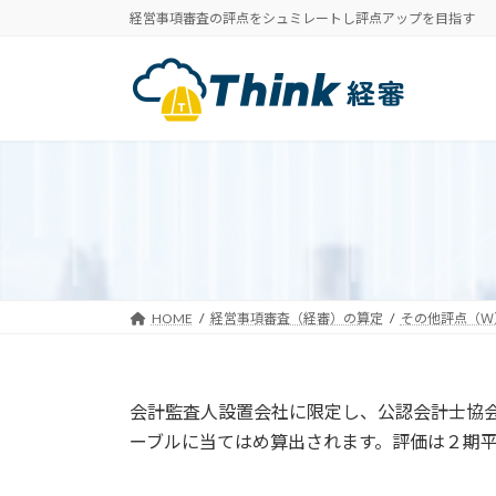
コ
ナ
経営事項審査の評点をシュミレートし評点アップを目指す
ン
ビ
テ
ゲ
ン
ー
ツ
シ
へ
ョ
ス
ン
キ
に
ッ
移
プ
動
HOME
経営事項審査（経審）の算定
その他評点（Ｗ
会計監査人設置会社に限定し、公認会計士協
ーブルに当てはめ算出されます。評価は２期